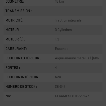
ODOMÈTRE:
15 km
TRANSMISSION :
MOTRICITÉ :
Traction intégrale
MOTEUR :
3 Cylindres
MOTEUR (L) :
1.3
CARBURANT :
Essence
COULEUR EXTÉRIEUR :
Aigue-marine métallisé (GKN)
PORTES :
4
COULEUR INTÉRIEUR:
Noir
NUMÉRO DE STOCK :
26-347
NIV :
KL4AMESL8TB227677