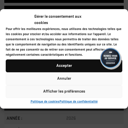
DEMANDE D'INFORMATION
Gérer le consentement aux
cookies
Pour offrir les meilleures expériences, nous utilisons des technologies telles que
les cookies pour stocker et/ou accéder aux informations sur l'appareil. Le
consentement à ces technologies nous permettra de traiter des données telles
que le comportement de navigation ou des identifiants uniques sur ce site. Le
ÉVALUEZ VOTRE VÉHICULE EN LIGNE
fait de ne pas consentir ou de retirer son consentement peut affecter
ESTIMATION GRATUITE ET IMMÉDIATE !
négativement certaines caractéristiques et fonctions.
Accepter
COMMENCER
Annuler
Afficher les préférences
Politique de cookies
Politique de confidentialité
SPÉCIFICATIONS
ANNÉE :
2026