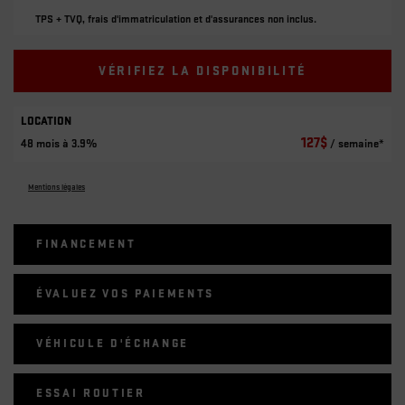
TPS + TVQ, frais d'immatriculation et d'assurances non inclus.
VÉRIFIEZ LA DISPONIBILITÉ
LOCATION
127
$
48 mois à 3.9%
/ semaine*
Mentions légales
FINANCEMENT
ÉVALUEZ VOS
PAIEMENTS
VÉHICULE D'ÉCHANGE
ESSAI ROUTIER