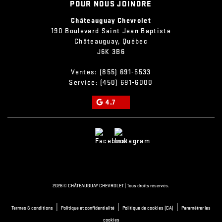
POUR NOUS JOINDRE
Châteauguay Chevrolet
190 Boulevard Saint Jean Baptiste
Châteauguay
,
Québec
J6K 3B6
Ventes:
(855) 691-5533
Service:
(450) 691-6000
4.7
2026 © CHÂTEAUGUAY CHEVROLET
| Tous droits réservés.
|
|
|
Termes & conditions
Politique et confidentialité
Politique de cookies (CA)
Paramétrer les
cookies