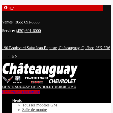
4.7
Ventes:
(855) 691-5533
Service:
(450) 691-6000
190 Boulevard Saint Jean Baptiste
,
Châteauguay
,
Québec
,
J6K 3B6
EN
Rendez-vous au service
Neufs
Tous les modèles GM
Salle de montre