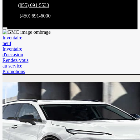
Ventes:
(855) 691-5533
Service:
(450) 691-6000
Inventaire
neuf
Inventaire
d'occasion
Rendez-vous
au service
Promotions