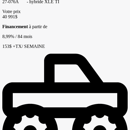
27-076A
- hybride XLE TI
Votre prix
40 991
$
Financement
à partir de
8,99%
/ 84 mois
153
$
+TX/ SEMAINE