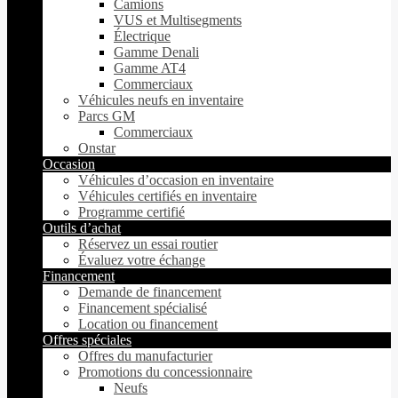
Camions
VUS et Multisegments
Électrique
Gamme Denali
Gamme AT4
Commerciaux
Véhicules neufs en inventaire
Parcs GM
Commerciaux
Onstar
Occasion
Véhicules d’occasion en inventaire
Véhicules certifiés en inventaire
Programme certifié
Outils d’achat
Réservez un essai routier
Évaluez votre échange
Financement
Demande de financement
Financement spécialisé
Location ou financement
Offres spéciales
Offres du manufacturier
Promotions du concessionnaire
Neufs