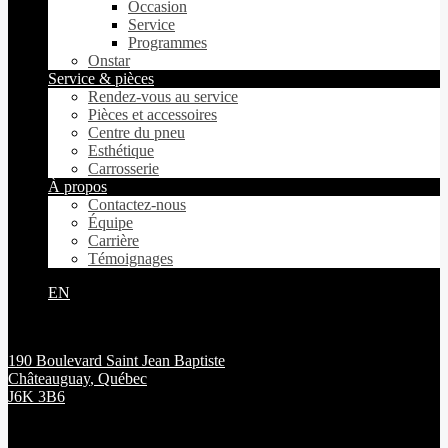
Occasion
Service
Programmes
Onstar
Service & pièces
Rendez-vous au service
Pièces et accessoires
Centre du pneu
Esthétique
Carrosserie
À propos
Contactez-nous
Équipe
Carrière
Témoignages
EN
190 Boulevard Saint Jean Baptiste
Châteauguay
,
Québec
J6K 3B6