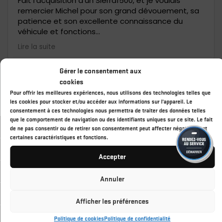
Fait l'acquisition d'un Sierra1500, et je voulais
remercier Michel pour son grand dévouement, sa
patience et son excellente connaissance du
véhicule et fonctions...
Un grand merci, et 5*...
Lire la suite
Gérer le consentement aux
cookies
Pour offrir les meilleures expériences, nous utilisons des technologies telles que
les cookies pour stocker et/ou accéder aux informations sur l'appareil. Le
consentement à ces technologies nous permettra de traiter des données telles
que le comportement de navigation ou des identifiants uniques sur ce site. Le fait
VÉHICULES NEUFS
de ne pas consentir ou de retirer son consentement peut affecter négativement
certaines caractéristiques et fonctions.
INVENTAIRE
Accepter
LIENS RAPIDES
Annuler
À PROPOS
Afficher les préférences
Politique de cookies
Politique de confidentialité