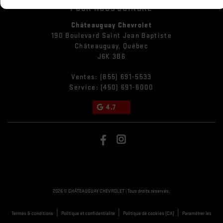
POUR NOUS JOINDRE
Châteauguay Chevrolet
190 Boulevard Saint Jean Baptiste
Châteauguay
,
Québec
J6K 3B6
Ventes:
(855) 691-5533
Service:
(450) 691-6000
4.7
2026 © CHÂTEAUGUAY CHEVROLET
| Tous droits réservés.
|
|
|
Termes & conditions
Politique et confidentialité
Politique de cookies (CA)
Paramétrer les