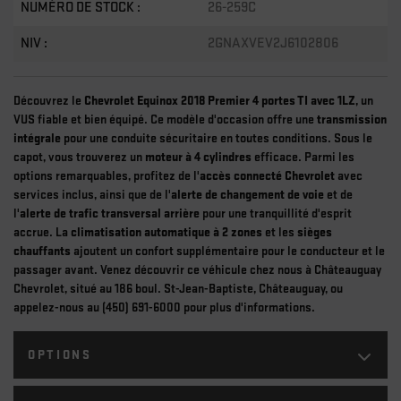
NUMÉRO DE STOCK :
26-259C
NIV :
2GNAXVEV2J6102806
Découvrez le
Chevrolet Equinox 2018 Premier 4 portes TI avec 1LZ
, un
VUS fiable et bien équipé. Ce modèle d'occasion offre une
transmission
intégrale
pour une conduite sécuritaire en toutes conditions. Sous le
capot, vous trouverez un
moteur à 4 cylindres
efficace. Parmi les
options remarquables, profitez de l'
accès connecté Chevrolet
avec
services inclus, ainsi que de l'
alerte de changement de voie
et de
l'
alerte de trafic transversal arrière
pour une tranquillité d'esprit
accrue. La
climatisation automatique à 2 zones
et les
sièges
chauffants
ajoutent un confort supplémentaire pour le conducteur et le
passager avant. Venez découvrir ce véhicule chez nous à Châteauguay
Chevrolet, situé au 186 boul. St-Jean-Baptiste, Châteauguay, ou
appelez-nous au (450) 691-6000 pour plus d'informations.
OPTIONS