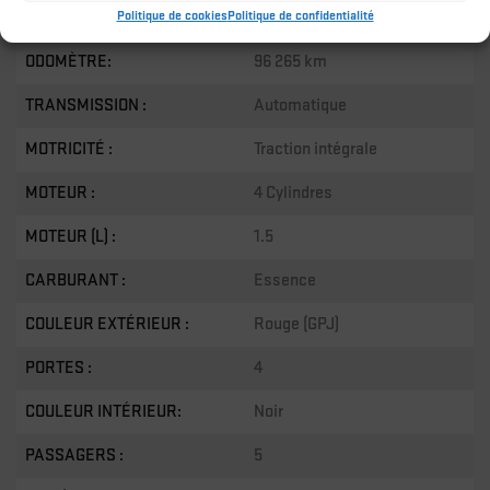
Politique de cookies
Politique de confidentialité
ANNÉE :
2018
ODOMÈTRE:
96 265 km
TRANSMISSION :
Automatique
MOTRICITÉ :
Traction intégrale
MOTEUR :
4 Cylindres
MOTEUR (L) :
1.5
CARBURANT :
Essence
COULEUR EXTÉRIEUR :
Rouge (GPJ)
PORTES :
4
COULEUR INTÉRIEUR:
Noir
PASSAGERS :
5