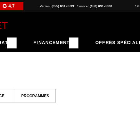
4.7
Ventes:
(855) 691-5533
Service:
(450) 691-6000
19
HAT
FINANCEMENT
OFFRES SPÉCIAL
CE
PROGRAMMES