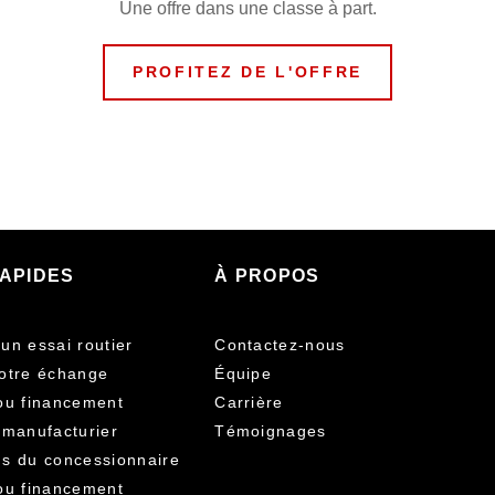
Une offre dans une classe à part.
PROFITEZ DE L'OFFRE
RAPIDES
À PROPOS
un essai routier
Contactez-nous
otre échange
Équipe
ou financement
Carrière
 manufacturier
Témoignages
s du concessionnaire
ou financement