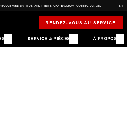
0 BOULEVARD SAINT JEAN BAPTISTE
,
CHÂTEAUGUAY
,
QUÉBEC
,
J6K 3B6
EN
RENDEZ-VOUS AU SERVICE
ES
SERVICE & PIÈCES
À PROPOS