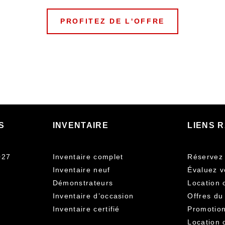
PROFITEZ DE L'OFFRE
S
INVENTAIRE
LIENS 
027
Inventaire complet
Réservez 
Inventaire neuf
Évaluez v
Démonstrateurs
Location 
Inventaire d’occasion
Offres du
Inventaire certifié
Promotion
Location 