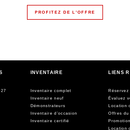
PROFITEZ DE L'OFFRE
S
INVENTAIRE
LIENS 
027
Inventaire complet
Réservez 
Inventaire neuf
Évaluez v
Démonstrateurs
Location 
Inventaire d’occasion
Offres du
Inventaire certifié
Promotion
Location 