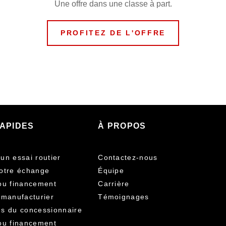
Une offre dans une classe à part.
PROFITEZ DE L'OFFRE
RAPIDES
À PROPOS
un essai routier
Contactez-nous
otre échange
Équipe
ou financement
Carrière
 manufacturier
Témoignages
s du concessionnaire
ou financement