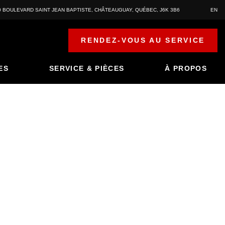
0 BOULEVARD SAINT JEAN BAPTISTE
,
CHÂTEAUGUAY
,
QUÉBEC
,
J6K 3B6
EN
RENDEZ-VOUS AU SERVICE
ES
SERVICE & PIÈCES
À PROPOS