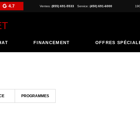
4.7
Ventes:
(855) 691-5533
Service:
(450) 691-6000
19
HAT
FINANCEMENT
OFFRES SPÉCIAL
CE
PROGRAMMES