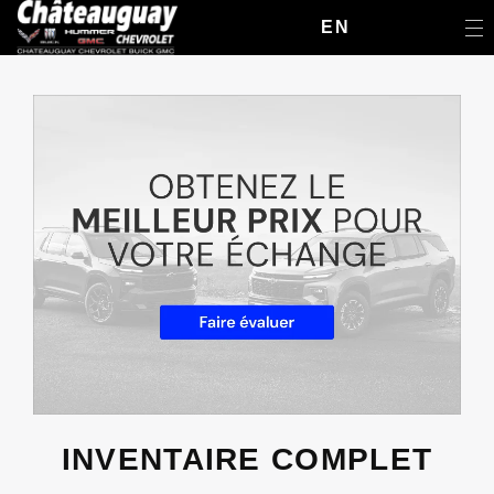
EN
INVENTAIRE COMPLET