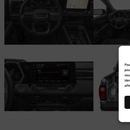
Pou
pou
nou
ide
aff