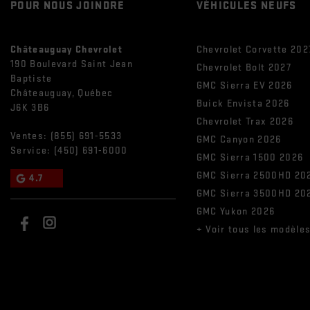
POUR NOUS JOINDRE
VÉHICULES NEUFS
Châteauguay Chevrolet
Chevrolet Corvette 202
190 Boulevard Saint Jean
Chevrolet Bolt 2027
Baptiste
GMC Sierra EV 2026
Châteauguay
,
Québec
Buick Envista 2026
J6K 3B6
Chevrolet Trax 2026
Ventes:
(855) 691-5533
GMC Canyon 2026
Service:
(450) 691-6000
GMC Sierra 1500 2026
GMC Sierra 2500HD 20
4.7
GMC Sierra 3500HD 20
GMC Yukon 2026
+ Voir tous les modèle