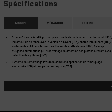
Spécifications
GROUPE
MÉCANIQUE
EXTÉRIEUR
Groupe Canyon sécurité pro comprend alerte de collision en marche avant (UEU),
indicateur de distance avec le véhicule à l'avant (UE4), phares IntelliBeam (TQ5),
système de suivi de voie avec avertisseur de sortie de voie (UHX), freinage
d'urgence automatique (UHY) et freinage de détection des piétons à l'avant avec
détection de cyclistes (UKT).
Système de remorquage ProGrade comprend application de remorquage
embarquée (U1D) et groupe de remorquage (Z82)