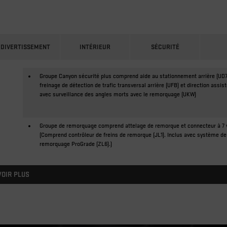
DIVERTISSEMENT
INTÉRIEUR
SÉCURITÉ
Groupe Canyon sécurité plus comprend aide au stationnement arrière (UD7
freinage de détection de trafic transversal arrière (UFB) et direction assis
avec surveillance des angles morts avec le remorquage (UKW)
Groupe de remorquage comprend attelage de remorque et connecteur à 7 
(Comprend contrôleur de freins de remorque (JL1). Inclus avec système de
remorquage ProGrade (ZL6).)
VOIR PLUS