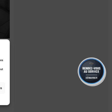
ies
eut
es