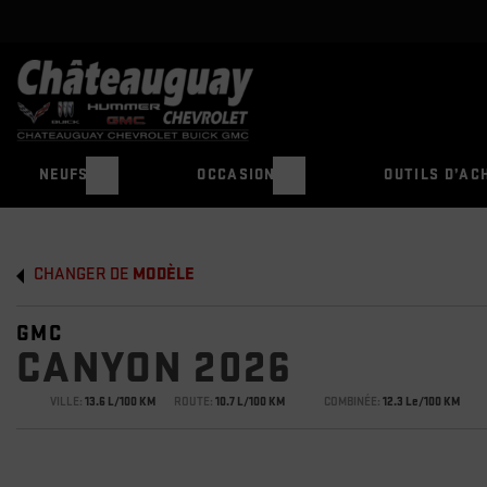
NEUFS
OCCASION
OUTILS D’AC
CHANGER DE
MODÈLE
GMC
CANYON 2026
VILLE:
13.6 L/100 KM
ROUTE:
10.7 L/100 KM
COMBINÉE:
12.3 Le/100 KM