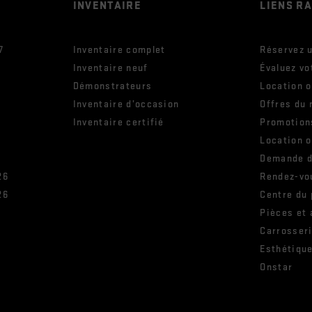
INVENTAIRE
LIENS R
7
Inventaire complet
Réservez u
Inventaire neuf
Évaluez vo
Démonstrateurs
Location 
Inventaire d’occasion
Offres du 
Inventaire certifié
Promotion
Location 
Demande d
26
Rendez-vo
26
Centre du
Pièces et
s
Carrosser
Esthétiqu
Onstar