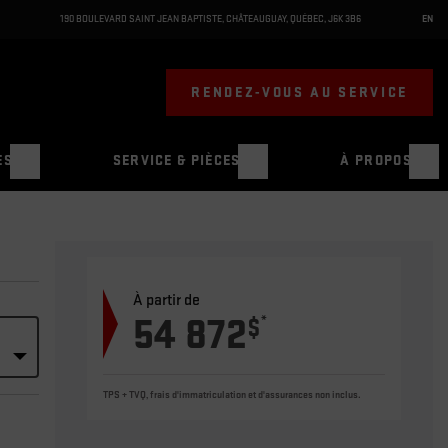
190 BOULEVARD SAINT JEAN BAPTISTE
,
CHÂTEAUGUAY
,
QUÉBEC
,
J6K 3B6
EN
RENDEZ-VOUS AU SERVICE
ES
SERVICE & PIÈCES
À PROPOS
À partir de
54 872
*
$
TPS + TVQ, frais d'immatriculation et d'assurances non inclus.