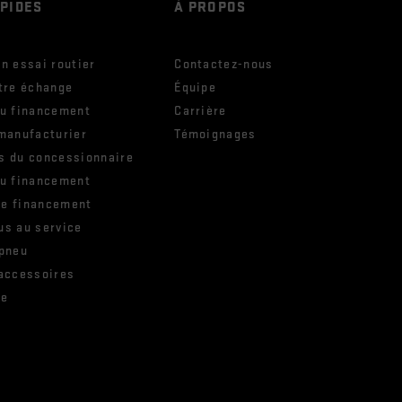
APIDES
À PROPOS
n essai routier
Contactez-nous
tre échange
Équipe
ou financement
Carrière
manufacturier
Témoignages
s du concessionnaire
ou financement
e financement
us au service
 pneu
 accessoires
ie
e