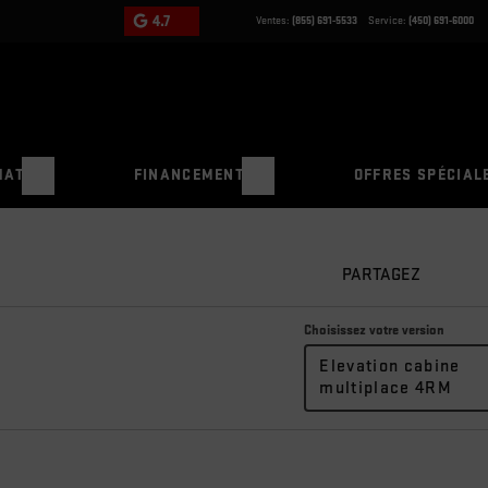
4.7
Ventes:
(855) 691-5533
Service:
(450) 691-6000
HAT
FINANCEMENT
OFFRES SPÉCIAL
PARTAGEZ
Choisissez votre version
Elevation cabine
multiplace 4RM