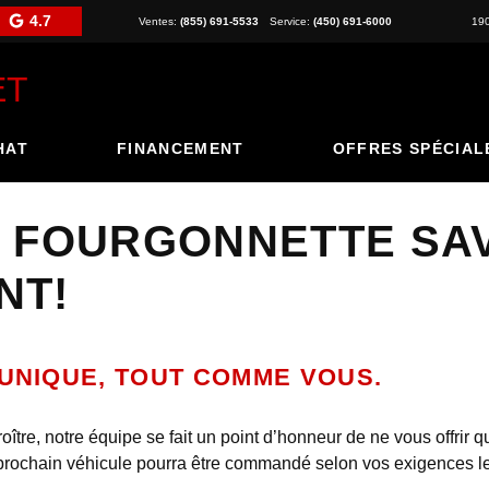
4.7
Ventes:
(855) 691-5533
Service:
(450) 691-6000
19
HAT
FINANCEMENT
OFFRES SPÉCIAL
FOURGONNETTE SAVA
NT!
UNIQUE, TOUT COMME VOUS.
re, notre équipe se fait un point d’honneur de ne vous offrir qu
e prochain véhicule pourra être commandé selon vos exigences le