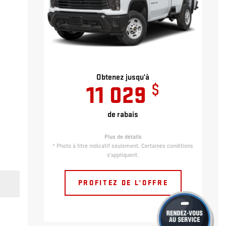
Obtenez jusqu'à
$
11 029
de rabais
Plus de détails
* Photo à titre indicatif seulement. Certaines conditions
s'appliquent.
PROFITEZ DE L'OFFRE