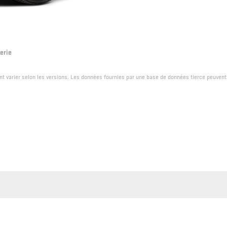
erie
ent varier selon les versions. Les données fournies par une base de données tierce peuvent