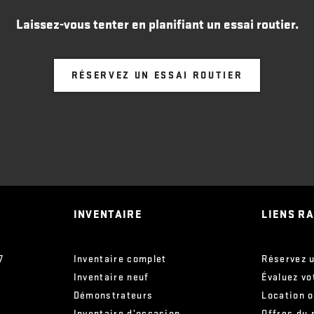
Laissez-vous tenter en planifiant un essai routier.
RÉSERVEZ UN ESSAI ROUTIER
INVENTAIRE
LIENS R
7
Inventaire complet
Réservez u
Inventaire neuf
Évaluez vo
Démonstrateurs
Location 
Inventaire d’occasion
Offres du 