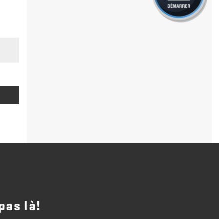
pas là!