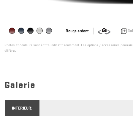
Gal
Rouge ardent
Photos et couleurs sont à titre indicatif seulement. Les options / accessoires pourrai
différer.
Galerie
INTÉRIEUR: