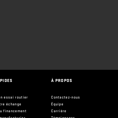
APIDES
À PROPOS
n essai routier
Contactez-nous
tre échange
Équipe
ou financement
Carrière
manufacturier
Témoignages