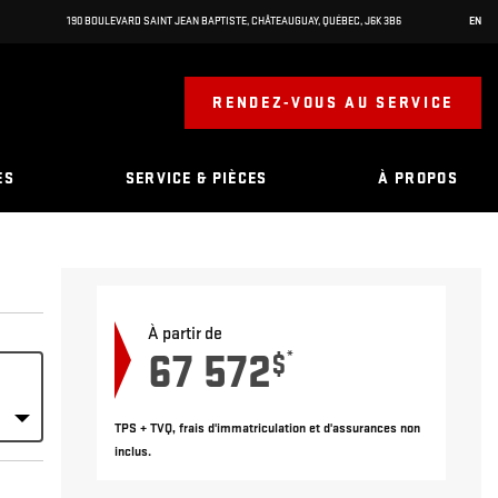
190 BOULEVARD SAINT JEAN BAPTISTE
,
CHÂTEAUGUAY
,
QUÉBEC
,
J6K 3B6
EN
RENDEZ-VOUS AU SERVICE
ES
SERVICE & PIÈCES
À PROPOS
À partir de
67 572
*
$
TPS + TVQ, frais d'immatriculation et d'assurances non
inclus.