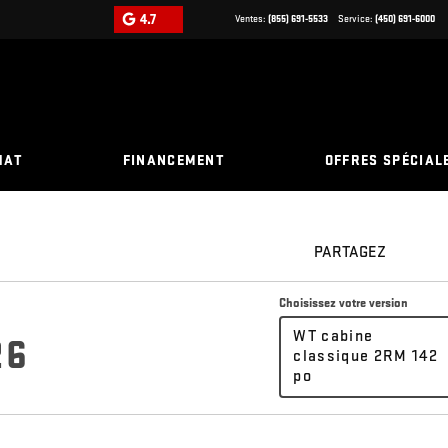
4.7
Ventes:
(855) 691-5533
Service:
(450) 691-6000
HAT
FINANCEMENT
OFFRES SPÉCIAL
PARTAGEZ
Choisissez votre version
WT cabine
26
classique 2RM 142
po