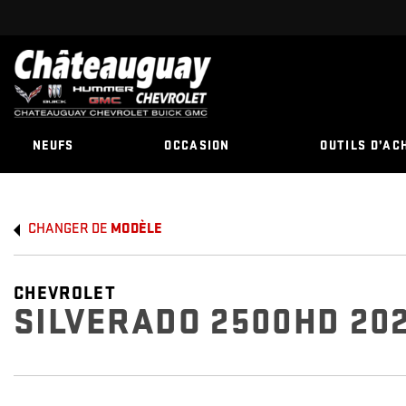
NEUFS
OCCASION
OUTILS D’AC
CHANGER DE
MODÈLE
CHEVROLET
SILVERADO 2500HD 20