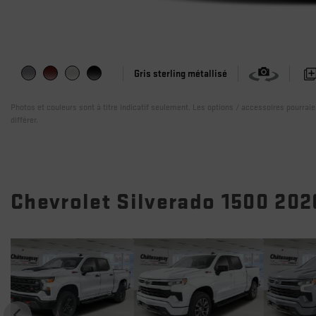
Gris sterling métallisé
Photos et couleurs sont à titre indicatif seulement. Les options / accessoires pourrai
différer.
Chevrolet Silverado 1500 202