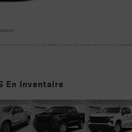
Galerie
ent varier selon les versions. Les données fournies par une base de données tierce peuvent
6 En Inventaire