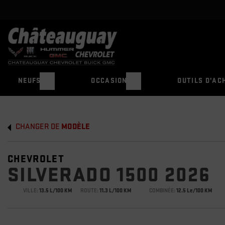
NEUFS
OCCASION
OUTILS D’AC
CHANGER DE
MODÈLE
CHEVROLET
SILVERADO 1500 2026
VILLE:
13.5 L/100 KM
ROUTE:
11.3 L/100 KM
COMBINÉE:
12.5 Le/100 KM