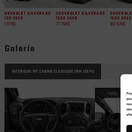
CHEVROLET SILVERADO
CHEVROLET SILVERADO
CHEVROL
1500 2026
1500 2026
1500 202
77 764
$
80 574
$
65 089
$
Galerie
INTÉRIEUR:
WT CABINE CLASSIQUE 2RM 126 PO
Pou
pou
nou
ide
aff