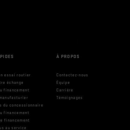
APIDES
À PROPOS
n essai routier
Contactez-nous
tre échange
Équipe
ou financement
Carrière
manufacturier
Témoignages
s du concessionnaire
ou financement
e financement
us au service