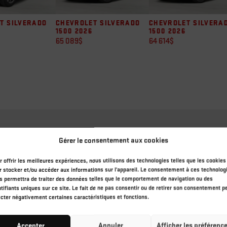
ET SILVERADO
CHEVROLET SILVERADO
CHEVROLET SILVER
6
1500 2026
1500 2026
64 614
$
67 684
$
Gérer le consentement aux cookies
r offrir les meilleures expériences, nous utilisons des technologies telles que les cookies
r stocker et/ou accéder aux informations sur l'appareil. Le consentement à ces technolog
s permettra de traiter des données telles que le comportement de navigation ou des
ntifiants uniques sur ce site. Le fait de ne pas consentir ou de retirer son consentement p
ecter négativement certaines caractéristiques et fonctions.
Accepter
Annuler
Afficher les préférenc