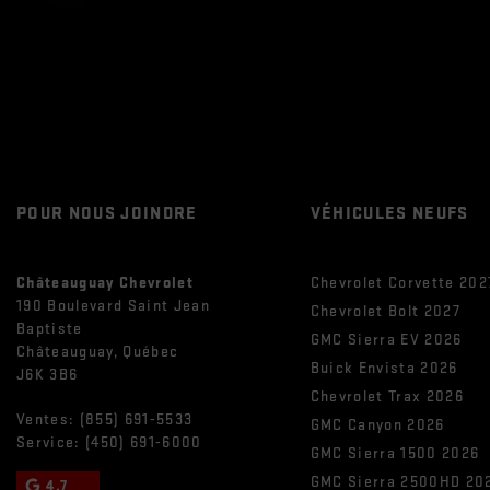
POUR NOUS JOINDRE
VÉHICULES NEUFS
Châteauguay Chevrolet
Chevrolet Corvette 202
190 Boulevard Saint Jean
Chevrolet Bolt 2027
Baptiste
GMC Sierra EV 2026
Châteauguay
,
Québec
Buick Envista 2026
J6K 3B6
Chevrolet Trax 2026
Ventes:
(855) 691-5533
GMC Canyon 2026
Service:
(450) 691-6000
GMC Sierra 1500 2026
GMC Sierra 2500HD 20
4.7