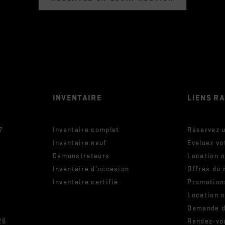
INVENTAIRE
LIENS R
7
Inventaire complet
Réservez u
Inventaire neuf
Évaluez vo
Démonstrateurs
Location 
Inventaire d’occasion
Offres du 
Inventaire certifié
Promotion
Location 
Demande d
26
Rendez-vo