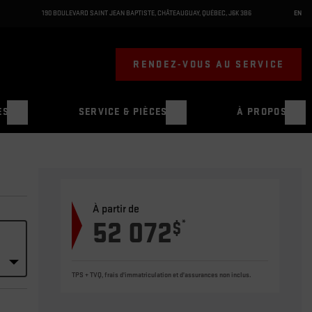
190 BOULEVARD SAINT JEAN BAPTISTE
,
CHÂTEAUGUAY
,
QUÉBEC
,
J6K 3B6
EN
RENDEZ-VOUS AU SERVICE
ES
SERVICE & PIÈCES
À PROPOS
À partir de
52 072
*
$
TPS + TVQ, frais d'immatriculation et d'assurances non inclus.