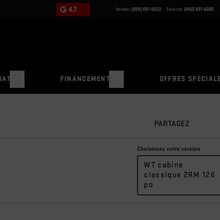
4.7
Ventes:
(855) 691-5533
Service:
(450) 691-6000
HAT
FINANCEMENT
OFFRES SPÉCIAL
PARTAGEZ
Choisissez votre version
WT cabine
classique 2RM 126
po