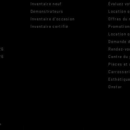
Inventaire neuf
Évaluez vo
Démonstrateurs
Location 
Inventaire d’occasion
Offres du 
Inventaire certifié
Promotion
Location 
Demande d
26
Rendez-vo
26
Centre du
Pièces et
s
Carrosser
Esthétiqu
Onstar
s