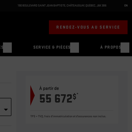
190 BOULEVARD SAINT JEAN BAPTISTE
,
CHÂTEAUGUAY
,
QUÉBEC
,
J6K 3B6
EN
RENDEZ-VOUS AU SERVICE
ES
SERVICE & PIÈCES
À PROPOS
À partir de
55 672
*
$
TPS + TVQ, frais d'immatriculation et d'assurances non inclus.