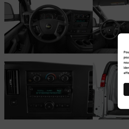
Pou
pou
nou
ide
aff