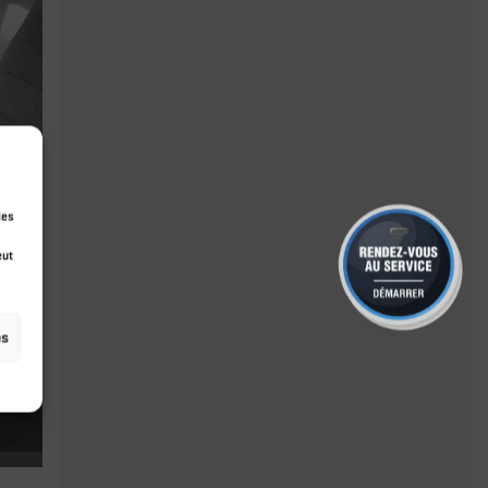
ies
eut
es