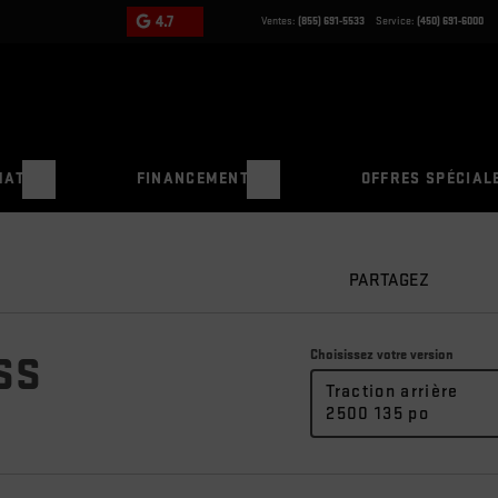
4.7
Ventes:
(855) 691-5533
Service:
(450) 691-6000
HAT
FINANCEMENT
OFFRES SPÉCIAL
PARTAGEZ
Choisissez votre version
SS
Traction arrière
2500 135 po