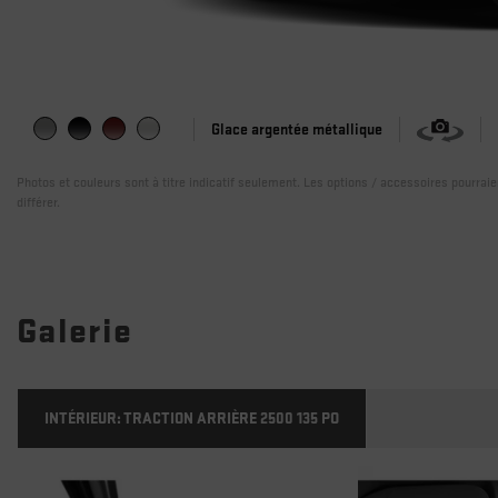
Glace argentée métallique
Photos et couleurs sont à titre indicatif seulement. Les options / accessoires pourrai
différer.
Galerie
INTÉRIEUR:
TRACTION ARRIÈRE 2500 135 PO