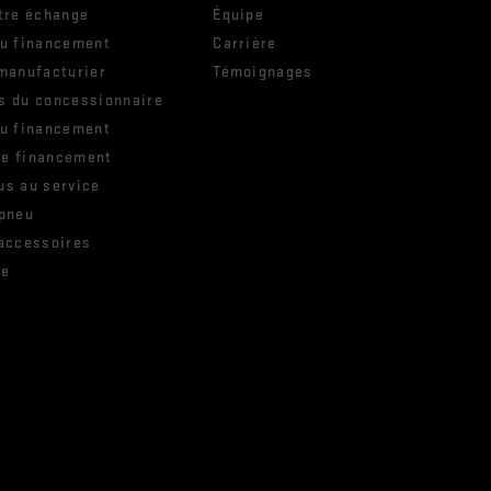
tre échange
Équipe
ou financement
Carrière
manufacturier
Témoignages
s du concessionnaire
ou financement
e financement
us au service
 pneu
 accessoires
ie
e