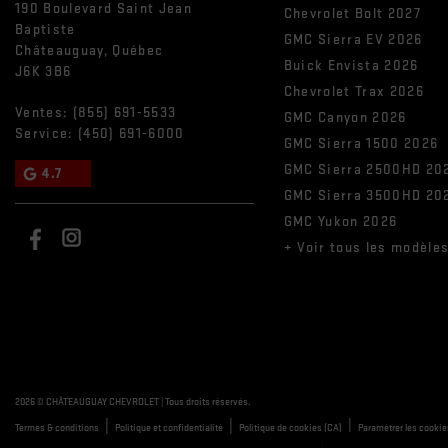
190 Boulevard Saint Jean
Chevrolet Bolt 2027
Baptiste
GMC Sierra EV 2026
Châteauguay
,
Québec
Buick Envista 2026
J6K 3B6
Chevrolet Trax 2026
Ventes:
(855) 691-5533
GMC Canyon 2026
Service:
(450) 691-6000
GMC Sierra 1500 2026
GMC Sierra 2500HD 20
4.7
GMC Sierra 3500HD 20
GMC Yukon 2026
+ Voir tous les modèle
2026 © CHÂTEAUGUAY CHEVROLET
| Tous droits réservés.
|
|
|
Termes & conditions
Politique et confidentialité
Politique de cookies (CA)
Paramétrer les cookie