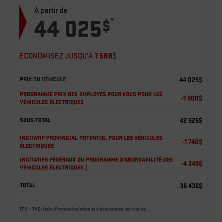
À partir de
44 025
*
$
ÉCONOMISEZ JUSQU'À
7 588
$
PRIX DU VÉHICULE
44 025
$
PROGRAMME PRIX DES EMPLOYÉS POUR VOUS POUR LES
-1 500
$
VÉHICULES ÉLECTRIQUES
SOUS-TOTAL
42 525
$
INCITATIF PROVINCIAL POTENTIEL POUR LES VÉHICULES
-1 740
$
ÉLECTRIQUES
INCITATIFS FÉDÉRAUX DU PROGRAMME D’ABORDABILITÉ DES
-4 349
$
VÉHICULES ÉLECTRIQUES (
TOTAL
36 436
$
TPS + TVQ, frais d'immatriculation et d'assurances non inclus.