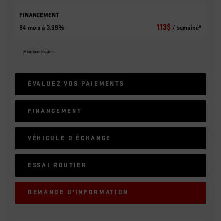
FINANCEMENT
113
$
84 mois à 3.99%
/ semaine*
Mentions légales
ÉVALUEZ VOS
PAIEMENTS
FINANCEMENT
VÉHICULE D'ÉCHANGE
ESSAI ROUTIER
DEMANDE D'INFORMATION