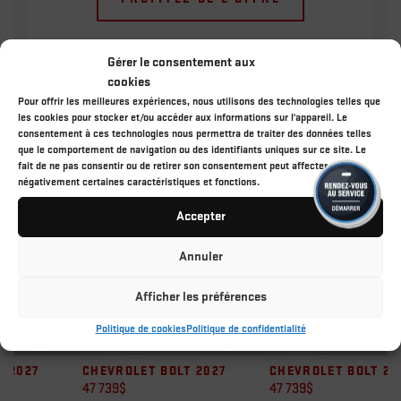
Gérer le consentement aux
cookies
Pour offrir les meilleures expériences, nous utilisons des technologies telles que
les cookies pour stocker et/ou accéder aux informations sur l'appareil. Le
Chevrolet Bolt 2027 En
consentement à ces technologies nous permettra de traiter des données telles
que le comportement de navigation ou des identifiants uniques sur ce site. Le
Inventaire
fait de ne pas consentir ou de retirer son consentement peut affecter
négativement certaines caractéristiques et fonctions.
Accepter
Annuler
Afficher les préférences
Politique de cookies
Politique de confidentialité
CHEVROLET BOLT 2027
CHEVROLET BOLT 2027
C
47 739
$
47 739
$
39